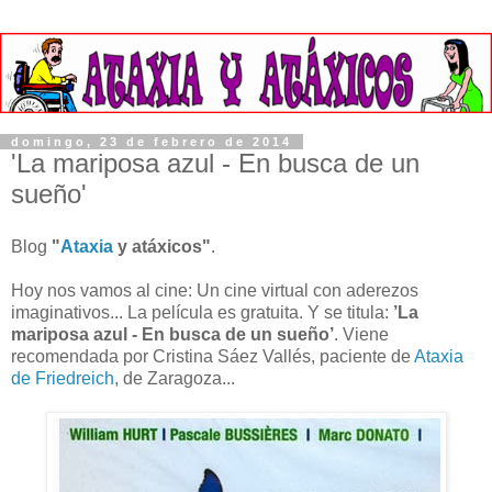
domingo, 23 de febrero de 2014
'La mariposa azul - En busca de un
sueño'
Blog
"
Ataxia
y atáxicos"
.
Hoy nos vamos al cine: Un cine virtual con aderezos
imaginativos... La película es gratuita. Y se titula:
’La
mariposa azul - En busca de un sueño’
. Viene
recomendada por Cristina Sáez Vallés, paciente de
Ataxia
de Friedreich
, de Zaragoza...