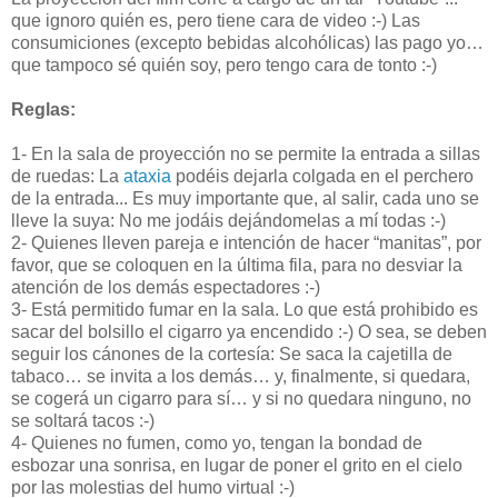
que ignoro quién es, pero tiene cara de video :-) Las
consumiciones (excepto bebidas alcohólicas) las pago yo…
que tampoco sé quién soy, pero tengo cara de tonto :-)
Reglas:
1- En la sala de proyección no se permite la entrada a sillas
de ruedas: La
ataxia
podéis dejarla colgada en el perchero
de la entrada... Es muy importante que, al salir, cada uno se
lleve la suya: No me jodáis dejándomelas a mí todas :-)
2- Quienes lleven pareja e intención de hacer “manitas”, por
favor, que se coloquen en la última fila, para no desviar la
atención de los demás espectadores :-)
3- Está permitido fumar en la sala. Lo que está prohibido es
sacar del bolsillo el cigarro ya encendido :-) O sea, se deben
seguir los cánones de la cortesía: Se saca la cajetilla de
tabaco… se invita a los demás… y, finalmente, si quedara,
se cogerá un cigarro para sí… y si no quedara ninguno, no
se soltará tacos :-)
4- Quienes no fumen, como yo, tengan la bondad de
esbozar una sonrisa, en lugar de poner el grito en el cielo
por las molestias del humo virtual :-)